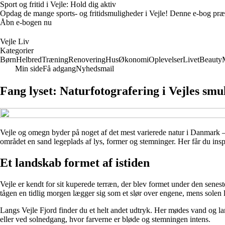
Sport og fritid i Vejle: Hold dig aktiv
Opdag de mange sports- og fritidsmuligheder i Vejle! Denne e-bog præsen
Åbn e-bogen nu
Vejle Liv
Kategorier
Børn
Helbred
Træning
Renovering
Hus
Økonomi
Oplevelser
Livet
Beauty
Min side
Få adgang
Nyhedsmail
Fang lyset: Naturfotografering i Vejles sm
Vejle og omegn byder på noget af det mest varierede natur i Danmark – 
området en sand legeplads af lys, former og stemninger. Her får du ins
Et landskab formet af istiden
Vejle er kendt for sit kuperede terræn, der blev formet under den senes
tågen en tidlig morgen lægger sig som et slør over engene, mens solen la
Langs Vejle Fjord finder du et helt andet udtryk. Her mødes vand og land
eller ved solnedgang, hvor farverne er bløde og stemningen intens.