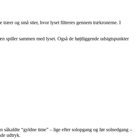
træer og små stier, hvor lyset filtreres gennem trækronerne. I
ræn spiller sammen med lyset. Også de højtliggende udsigtspunkter
Den såkaldte “gyldne time” – lige efter solopgang og før solnedgang –
nde udtryk.