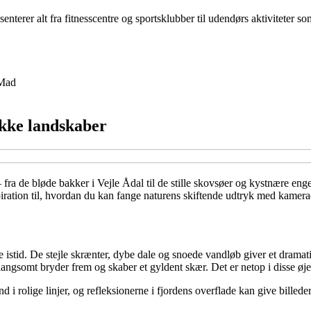
terer alt fra fitnesscentre og sportsklubber til udendørs aktiviteter so
Mad
ukke landskaber
fra de bløde bakker i Vejle Ådal til de stille skovsøer og kystnære eng
piration til, hvordan du kan fange naturens skiftende udtryk med kamer
te istid. De stejle skrænter, dybe dale og snoede vandløb giver et drama
ngsomt bryder frem og skaber et gyldent skær. Det er netop i disse øjebli
 i rolige linjer, og refleksionerne i fjordens overflade kan give billede