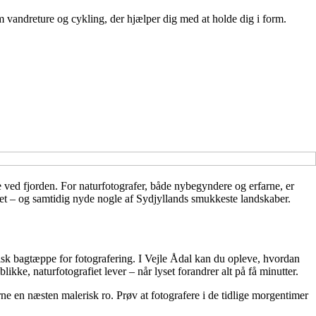
m vandreture og cykling, der hjælper dig med at holde dig i form.
e ved fjorden. For naturfotografer, både nybegyndere og erfarne, er
aet – og samtidig nyde nogle af Sydjyllands smukkeste landskaber.
tisk bagtæppe for fotografering. I Vejle Ådal kan du opleve, hvordan
kke, naturfotografiet lever – når lyset forandrer alt på få minutter.
rne en næsten malerisk ro. Prøv at fotografere i de tidlige morgentimer