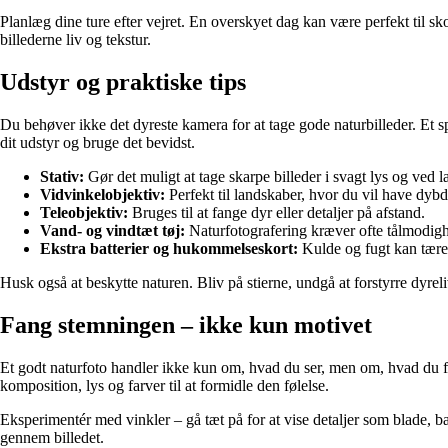
Planlæg dine ture efter vejret. En overskyet dag kan være perfekt til sk
billederne liv og tekstur.
Udstyr og praktiske tips
Du behøver ikke det dyreste kamera for at tage gode naturbilleder. Et sp
dit udstyr og bruge det bevidst.
Stativ:
Gør det muligt at tage skarpe billeder i svagt lys og ved 
Vidvinkelobjektiv:
Perfekt til landskaber, hvor du vil have dybd
Teleobjektiv:
Bruges til at fange dyr eller detaljer på afstand.
Vand- og vindtæt tøj:
Naturfotografering kræver ofte tålmodighed
Ekstra batterier og hukommelseskort:
Kulde og fugt kan tære 
Husk også at beskytte naturen. Bliv på stierne, undgå at forstyrre dyreliv
Fang stemningen – ikke kun motivet
Et godt naturfoto handler ikke kun om, hvad du ser, men om, hvad du føl
komposition, lys og farver til at formidle den følelse.
Eksperimentér med vinkler – gå tæt på for at vise detaljer som blade, bark 
gennem billedet.