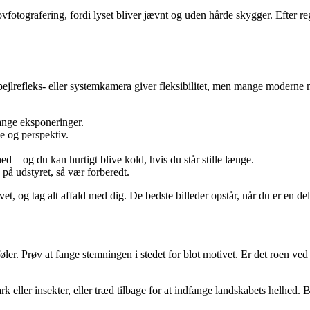
ovfotografering, fordi lyset bliver jævnt og uden hårde skygger. Efter re
ejlrefleks- eller systemkamera giver fleksibilitet, men mange moderne mo
lange eksponeringer.
e og perspektiv.
 – og du kan hurtigt blive kold, hvis du står stille længe.
på udstyret, så vær forberedt.
et, og tag alt affald med dig. De bedste billeder opstår, når du er en del
er. Prøv at fange stemningen i stedet for blot motivet. Er det roen ved 
eller insekter, eller træd tilbage for at indfange landskabets helhed. Brug