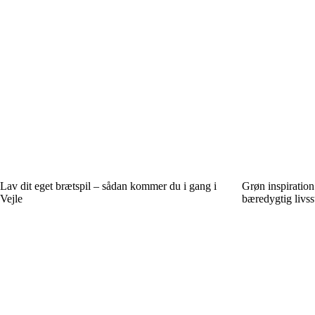
Lav dit eget brætspil – sådan kommer du i gang i
Grøn inspiration
Vejle
bæredygtig livsst