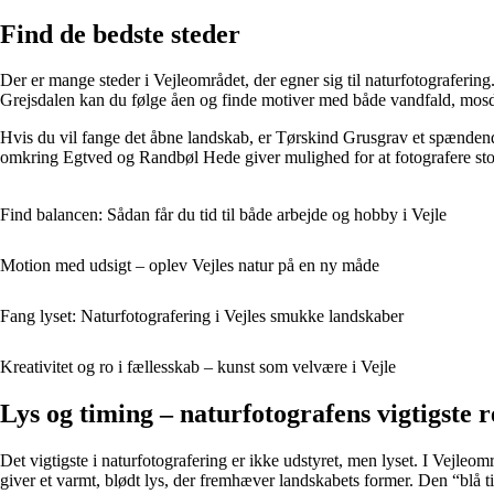
Find de bedste steder
Der er mange steder i Vejleområdet, der egner sig til naturfotograferi
Grejsdalen kan du følge åen og finde motiver med både vandfald, mos
Hvis du vil fange det åbne landskab, er Tørskind Grusgrav et spændend
omkring Egtved og Randbøl Hede giver mulighed for at fotografere sto
Find balancen: Sådan får du tid til både arbejde og hobby i Vejle
Motion med udsigt – oplev Vejles natur på en ny måde
Fang lyset: Naturfotografering i Vejles smukke landskaber
Kreativitet og ro i fællesskab – kunst som velvære i Vejle
Lys og timing – naturfotografens vigtigste 
Det vigtigste i naturfotografering er ikke udstyret, men lyset. I Vejle
giver et varmt, blødt lys, der fremhæver landskabets former. Den “blå 