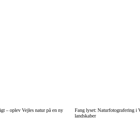
t – oplev Vejles natur på en ny
Fang lyset: Naturfotografering i
landskaber