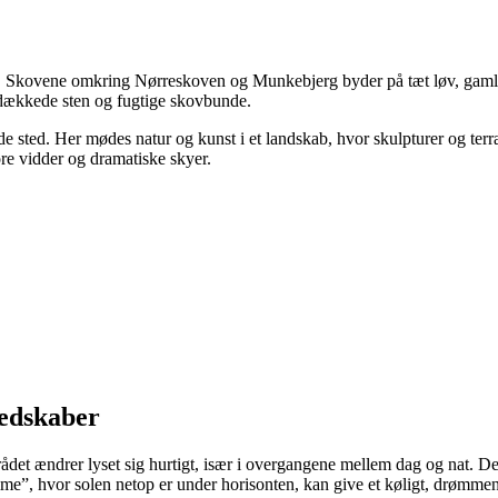
ng. Skovene omkring Nørreskoven og Munkebjerg byder på tæt løv, gamle 
dækkede sten og fugtige skovbunde.
e sted. Her mødes natur og kunst i et landskab, hvor skulpturer og ter
re vidder og dramatiske skyer.
redskaber
området ændrer lyset sig hurtigt, især i overgangene mellem dag og nat. 
time”, hvor solen netop er under horisonten, kan give et køligt, drømme