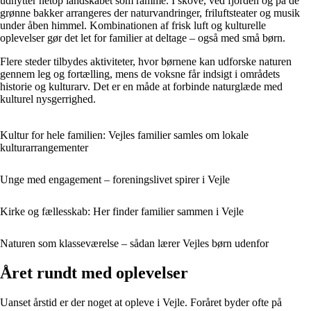
udnytter netop landskabet som ramme. I skove, ved fjorden og på de
grønne bakker arrangeres der naturvandringer, friluftsteater og musik
under åben himmel. Kombinationen af frisk luft og kulturelle
oplevelser gør det let for familier at deltage – også med små børn.
Flere steder tilbydes aktiviteter, hvor børnene kan udforske naturen
gennem leg og fortælling, mens de voksne får indsigt i områdets
historie og kulturarv. Det er en måde at forbinde naturglæde med
kulturel nysgerrighed.
Kultur for hele familien: Vejles familier samles om lokale
kulturarrangementer
Unge med engagement – foreningslivet spirer i Vejle
Kirke og fællesskab: Her finder familier sammen i Vejle
Naturen som klasseværelse – sådan lærer Vejles børn udenfor
Året rundt med oplevelser
Uanset årstid er der noget at opleve i Vejle. Foråret byder ofte på