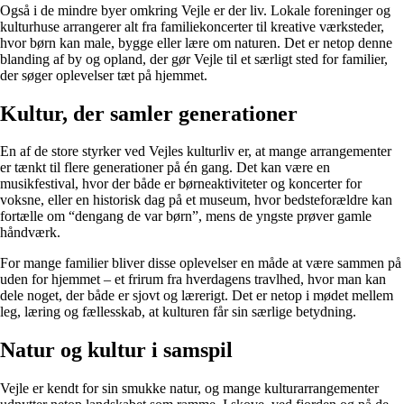
Også i de mindre byer omkring Vejle er der liv. Lokale foreninger og
kulturhuse arrangerer alt fra familiekoncerter til kreative værksteder,
hvor børn kan male, bygge eller lære om naturen. Det er netop denne
blanding af by og opland, der gør Vejle til et særligt sted for familier,
der søger oplevelser tæt på hjemmet.
Kultur, der samler generationer
En af de store styrker ved Vejles kulturliv er, at mange arrangementer
er tænkt til flere generationer på én gang. Det kan være en
musikfestival, hvor der både er børneaktiviteter og koncerter for
voksne, eller en historisk dag på et museum, hvor bedsteforældre kan
fortælle om “dengang de var børn”, mens de yngste prøver gamle
håndværk.
For mange familier bliver disse oplevelser en måde at være sammen på
uden for hjemmet – et frirum fra hverdagens travlhed, hvor man kan
dele noget, der både er sjovt og lærerigt. Det er netop i mødet mellem
leg, læring og fællesskab, at kulturen får sin særlige betydning.
Natur og kultur i samspil
Vejle er kendt for sin smukke natur, og mange kulturarrangementer