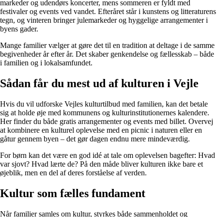
markeder og udendørs koncerter, mens sommeren er fyldt med
festivaler og events ved vandet. Efteråret står i kunstens og litteraturens
tegn, og vinteren bringer julemarkeder og hyggelige arrangementer i
byens gader.
Mange familier vælger at gøre det til en tradition at deltage i de samme
begivenheder år efter år. Det skaber genkendelse og fællesskab – både
i familien og i lokalsamfundet.
Sådan får du mest ud af kulturen i Vejle
Hvis du vil udforske Vejles kulturtilbud med familien, kan det betale
sig at holde øje med kommunens og kulturinstitutionernes kalendere.
Her finder du både gratis arrangementer og events med billet. Overvej
at kombinere en kulturel oplevelse med en picnic i naturen eller en
gåtur gennem byen – det gør dagen endnu mere mindeværdig.
For børn kan det være en god idé at tale om oplevelsen bagefter: Hvad
var sjovt? Hvad lærte de? På den måde bliver kulturen ikke bare et
øjeblik, men en del af deres forståelse af verden.
Kultur som fælles fundament
Når familier samles om kultur, styrkes både sammenholdet og