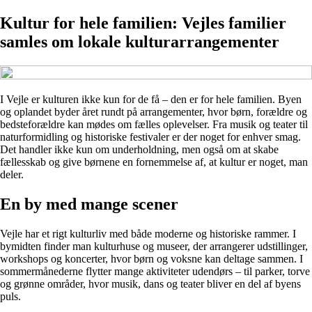
Kultur for hele familien: Vejles familier
samles om lokale kulturarrangementer
I Vejle er kulturen ikke kun for de få – den er for hele familien. Byen
og oplandet byder året rundt på arrangementer, hvor børn, forældre og
bedsteforældre kan mødes om fælles oplevelser. Fra musik og teater til
naturformidling og historiske festivaler er der noget for enhver smag.
Det handler ikke kun om underholdning, men også om at skabe
fællesskab og give børnene en fornemmelse af, at kultur er noget, man
deler.
En by med mange scener
Vejle har et rigt kulturliv med både moderne og historiske rammer. I
bymidten finder man kulturhuse og museer, der arrangerer udstillinger,
workshops og koncerter, hvor børn og voksne kan deltage sammen. I
sommermånederne flytter mange aktiviteter udendørs – til parker, torve
og grønne områder, hvor musik, dans og teater bliver en del af byens
puls.